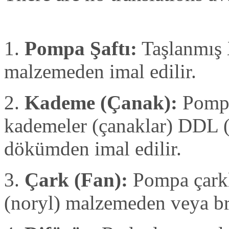
1.
Pompa Şaftı:
Taşlanmış 
malzemeden imal edilir.
2.
Kademe (Çanak):
Pompa
kademeler (çanaklar) DDL (
dökümden imal edilir.
3.
Çark (Fan):
Pompa çarkla
(noryl) malzemeden veya br