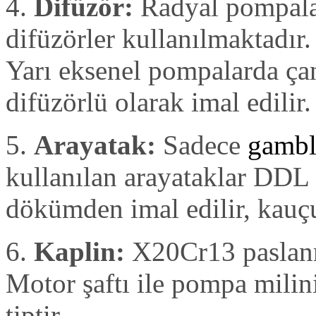
4.
Difüzör:
Radyal pompalard
difüzörler kullanılmaktadır
Yarı eksenel pompalarda ça
difüzörlü olarak imal edilir.
5.
Arayatak:
Sadece
gambl
kullanılan arayataklar DDL
dökümden imal edilir, kauçu
6.
Kaplin:
X20Cr13 paslanm
Motor şaftı ile pompa milini
tiptir.